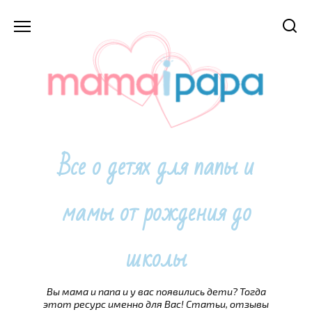
Перейти
к
содержанию
Все о детях для папы и
мамы от рождения до
школы
Вы мама и папа и у вас появились дети? Тогда
этот ресурс именно для Вас! Статьи, отзывы