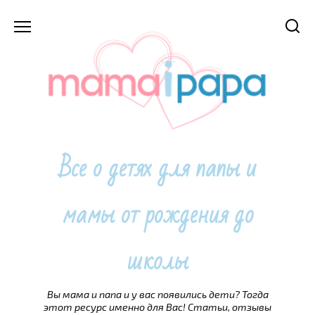
Перейти
к
содержанию
Все о детях для папы и
мамы от рождения до
школы
Вы мама и папа и у вас появились дети? Тогда
этот ресурс именно для Вас! Статьи, отзывы