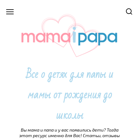
Перейти
к
содержанию
Все о детях для папы и
мамы от рождения до
школы
Вы мама и папа и у вас появились дети? Тогда
этот ресурс именно для Вас! Статьи, отзывы