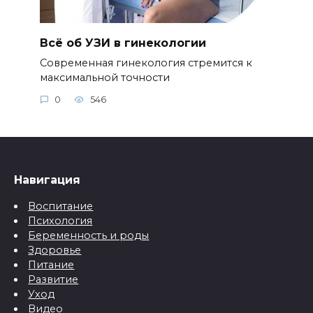
Всё об УЗИ в гинекологии
Современная гинекология стремится к
максимальной точности
0
546
Навигация
Воспитание
Психология
Беременность и роды
Здоровье
Питание
Развитие
Уход
Видео