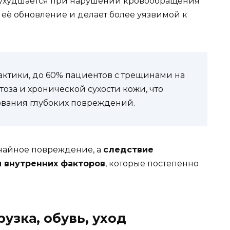
 ухудшается при нарушении кровообращения
 её обновление и делает более уязвимой к
ктики, до 60% пациентов с трещинами на
оза и хронической сухости кожи, что
ования глубоких повреждений.
учайное повреждение, а
следствие
и внутренних факторов
, которые постепенно
узка, обувь, уход