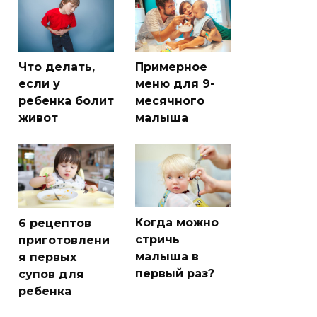
Что делать,
Примерное
если у
меню для 9-
ребенка болит
месячного
живот
малыша
Когда можно
6 рецептов
стричь
приготовлени
малыша в
я первых
первый раз?
супов для
ребенка