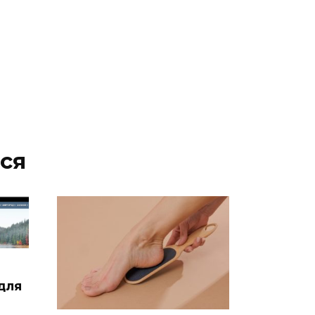
ся
для