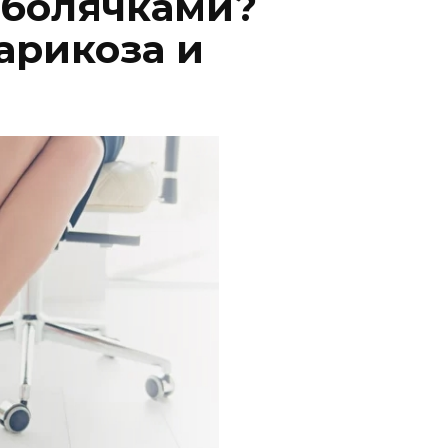
с болячками?
арикоза и