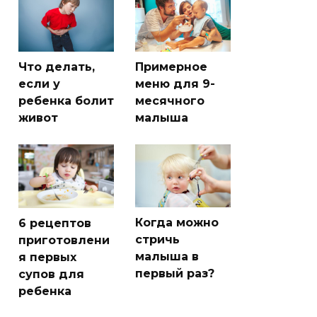
Что делать,
Примерное
если у
меню для 9-
ребенка болит
месячного
живот
малыша
Когда можно
6 рецептов
стричь
приготовлени
малыша в
я первых
первый раз?
супов для
ребенка