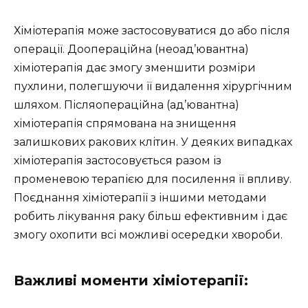
Хіміотерапія може застосовуватися до або після
операції. Доопераційна (неоад’ювантна)
хіміотерапія дає змогу зменшити розміри
пухлини, полегшуючи її видалення хірургічним
шляхом. Післяопераційна (ад’ювантна)
хіміотерапія спрямована на знищення
залишкових ракових клітин. У деяких випадках
хіміотерапія застосовується разом із
променевою терапією для посилення її впливу.
Поєднання хіміотерапії з іншими методами
робить лікування раку більш ефективним і дає
змогу охопити всі можливі осередки хвороби.
Важливі моменти хіміотерапії: