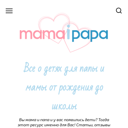
Перейти
к
содержанию
Все о детях для папы и
мамы от рождения до
школы
Вы мама и папа и у вас появились дети? Тогда
этот ресурс именно для Вас! Статьи, отзывы