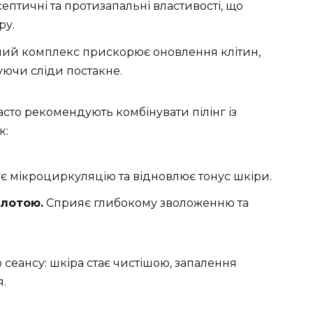
септичні та протизапальні властивості, що
ру.
ий комплекс прискорює оновлення клітин,
ючи сліди постакне.
сто рекомендують комбінувати пілінг із
к:
 мікроциркуляцію та відновлює тонус шкіри.
слотою.
Сприяє глибокому зволоженню та
 сеансу: шкіра стає чистішою, запалення
я.