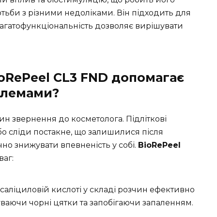
тьби з різними недоліками. Він підходить для
 багатофункціональність дозволяє вирішувати
ioRePeel CL3 FND допомагає
блемами?
 звернення до косметолога. Підліткові
або сліди постакне, що залишилися після
но знижувати впевненість у собі.
BioRePeel
ваг:
саліциловій кислоті у складі розчин ефективно
уваючи чорні цятки та запобігаючи запаленням.