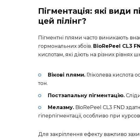
Пігментація: які види 
цей пілінг?
Пігментні плями часто виникають внас
гормональних збоїв.
BioRePeel CL3 F
кислотам, які діють на різних рівнях ш
Вікові плями.
Гліколева кислота о
тон.
Постзапальну пігментацію.
Сліди
Мелазму.
BioRePeel CL3 FND здат
гіперпігментації, особливо при курсов
Для закріплення ефекту важливо захи