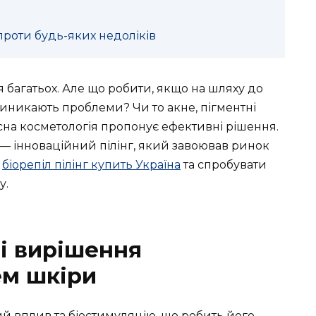
проти будь-яких недоліків
я багатьох. Але що робити, якщо на шляху до
виникають проблеми? Чи то акне, пігментні
сна косметологія пропонує ефективні рішення.
— інноваційний пілінг, який завоював ринок
а
біорепіл пілінг купить Україна
та спробувати
у.
 і вирішення
ем шкіри
ий вплив та біостимуляцію, що робить його