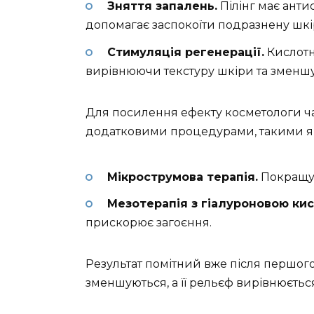
Зняття запалень.
Пілінг має анти
допомагає заспокоїти подразнену шкі
Стимуляція регенерації.
Кислотн
вирівнюючи текстуру шкіри та зменшу
Для посилення ефекту косметологи ча
додатковими процедурами, такими я
Мікрострумова терапія.
Покращує
Мезотерапія з гіалуроновою ки
прискорює загоєння.
Результат помітний вже після першого
зменшуються, а її рельєф вирівнюєтьс