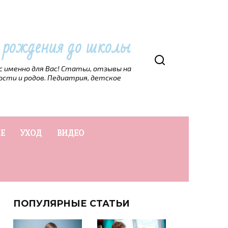
т рождения до школы
рс именно для Вас! Статьи, отзывы на
ости и родов. Педиатрия, детское
Е
УХОД
ВИДЕО
ПОПУЛЯРНЫЕ СТАТЬИ