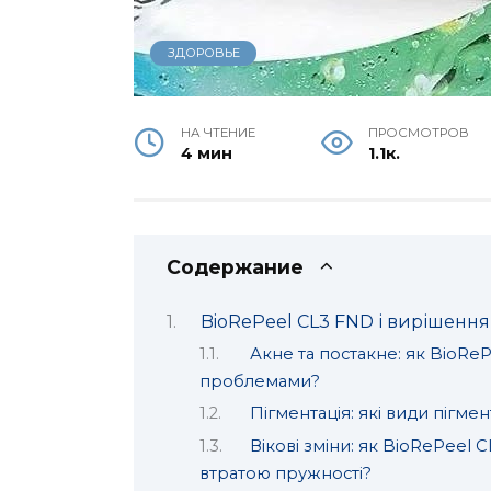
ЗДОРОВЬЕ
НА ЧТЕНИЕ
ПРОСМОТРОВ
4 мин
1.1к.
Содержание
BioRePeel CL3 FND і вирішенн
Акне та постакне: як BioRe
проблемами?
Пігментація: які види пігмен
Вікові зміни: як BioRePeel
втратою пружності?