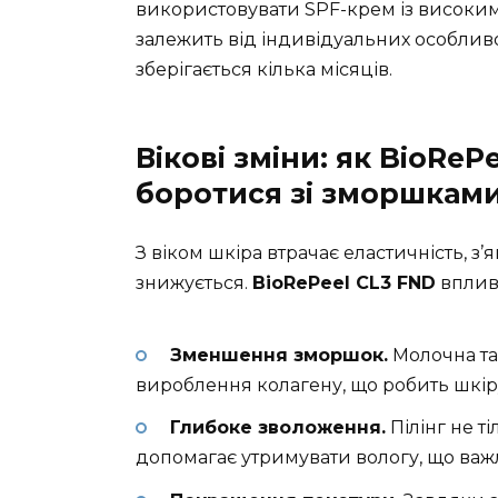
використовувати SPF-крем із високим 
залежить від індивідуальних особлив
зберігається кілька місяців.
Вікові зміни: як BioRe
боротися зі зморшками
З віком шкіра втрачає еластичність, з
знижується.
BioRePeel CL3 FND
вплива
Зменшення зморшок.
Молочна та
вироблення колагену, що робить шкір
Глибоке зволоження.
Пілінг не т
допомагає утримувати вологу, що важл