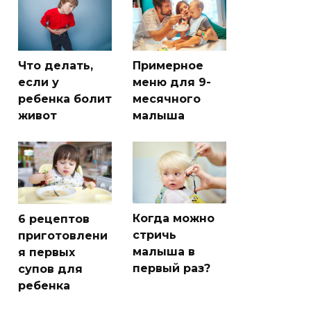
Что делать,
Примерное
если у
меню для 9-
ребенка болит
месячного
живот
малыша
Когда можно
6 рецептов
стричь
приготовлени
малыша в
я первых
первый раз?
супов для
ребенка