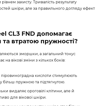
рівнем захисту. Тривалість результату
остей шкіри, але за правильного догляду ефект
Peel CL3 FND допомагає
 та втратою пружності?
’являються зморшки, а загальний тонус
є на вікові зміни з кількох боків:
 піровиноградна кислоти стимулюють
у більш пружною та підтягнутою.
ільки видаляє ороговілі клітини, але й
иво для вікової шкіри.