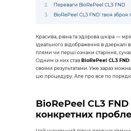
Переваги BioRePeel CL3 FND
BioRePeel CL3 FND: твоя зброя 
Красива, рівна та здорова шкіра — мрі
ідеального відображення в дзеркалі 
плями чи перші ознаки старіння, суча
Одним із них став
BioRePeel CL3 FND
своїми результатами. Уже зараз можн
цю процедуру. Але про все по порядк
BioRePeel CL3 FND
конкретних пробл
Цей унікальний пілінг поєднує хімічн