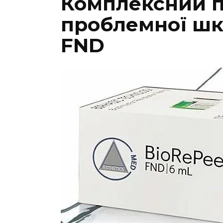
Комплексний п
проблемної шкі
FND