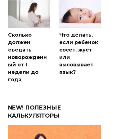
Сколько
Что делать,
должен
если ребенок
съедать
сосет, жует
новорожденн
или
ый от 1
высовывает
недели до
язык?
года
NEW! ПОЛЕЗНЫЕ
КАЛЬКУЛЯТОРЫ