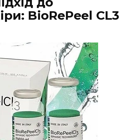
ідхід до
ри: BioRePeel CL3