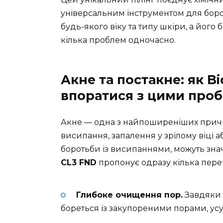
універсальним інструментом для боро
будь-якого віку та типу шкіри, а його
кілька проблем одночасно.
Акне та постакне: як B
впоратися з цими про
Акне — одна з найпоширеніших причин
висипання, запалення у зрілому віці 
боротьби із висипаннями, можуть знач
CL3 FND
пропонує одразу кілька пере
Глибоке очищення пор.
Завдяки 
бореться із закупореними порами, ус