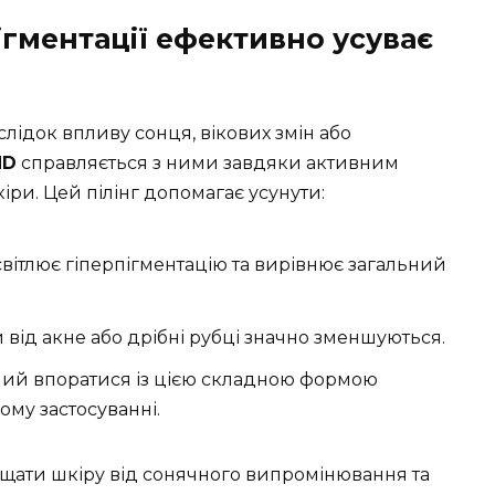
пігментації ефективно усуває
лідок впливу сонця, вікових змін або
ND
справляється з ними завдяки активним
кіри. Цей пілінг допомагає усунути:
світлює гіперпігментацію та вирівнює загальний
 від акне або дрібні рубці значно зменшуються.
ний впоратися із цією складною формою
ому застосуванні.
щати шкіру від сонячного випромінювання та