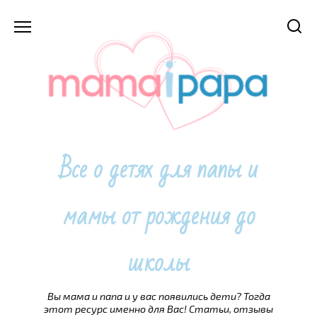
Перейти
к
содержанию
Все о детях для папы и
мамы от рождения до
школы
Вы мама и папа и у вас появились дети? Тогда
этот ресурс именно для Вас! Статьи, отзывы