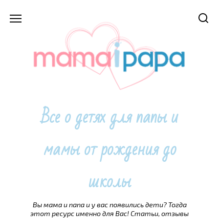
Перейти
к
содержанию
Все о детях для папы и
мамы от рождения до
школы
Вы мама и папа и у вас появились дети? Тогда
этот ресурс именно для Вас! Статьи, отзывы