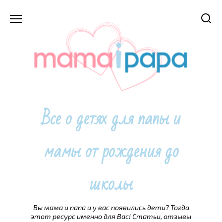
Перейти
к
содержанию
Все о детях для папы и
мамы от рождения до
школы
Вы мама и папа и у вас появились дети? Тогда
этот ресурс именно для Вас! Статьи, отзывы