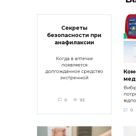
Секреты
безопасности при
анафилаксии
Когда в аптечке
появляется
Ком
долгожданное средство
экстренной
мед
Вибі
потр
відп
0
93
0