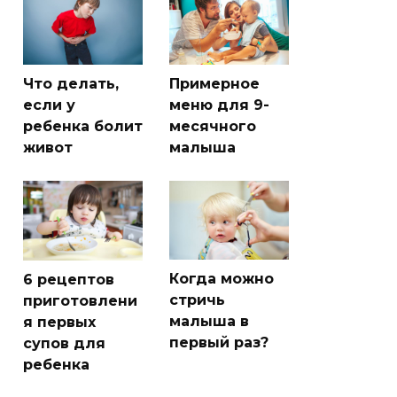
Что делать,
Примерное
если у
меню для 9-
ребенка болит
месячного
живот
малыша
Когда можно
6 рецептов
стричь
приготовлени
малыша в
я первых
первый раз?
супов для
ребенка