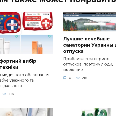
Лучшие лечебные
санатории Украины 
отпуска
Приближается период
фортний вибір
отпусков, поэтому люди,
техніки
имеющие
р медичного обладнання
0
218
ебує уважного та
овідального
186