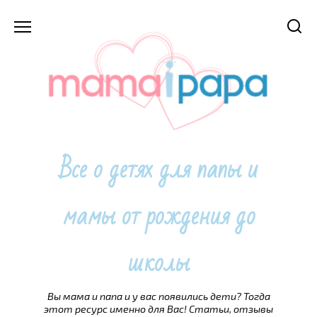
Перейти
к
содержанию
Все о детях для папы и
мамы от рождения до
школы
Вы мама и папа и у вас появились дети? Тогда
этот ресурс именно для Вас! Статьи, отзывы