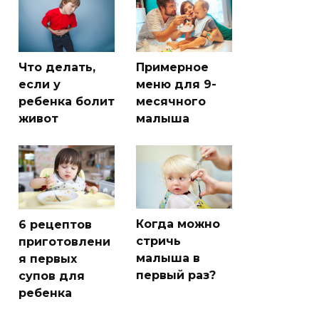
Что делать,
Примерное
если у
меню для 9-
ребенка болит
месячного
живот
малыша
Когда можно
6 рецептов
стричь
приготовлени
малыша в
я первых
первый раз?
супов для
ребенка