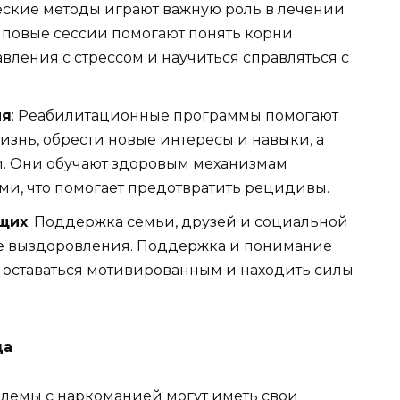
еские методы играют важную роль в лечении
повые сессии помогают понять корни
авления с стрессом и научиться справляться с
ия
: Реабилитационные программы помогают
знь, обрести новые интересы и навыки, а
и. Они обучают здоровым механизмам
и, что помогает предотвратить рецидивы.
щих
: Поддержка семьи, друзей и социальной
се выздоровления. Поддержка и понимание
 оставаться мотивированным и находить силы
да
блемы с наркоманией могут иметь свои