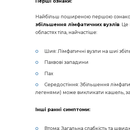
Перші ознаки:
Найбільш поширеною першою ознако
збільшення лімфатичних вузлів
. Це
областях тіла, найчастіше:
Шия: Лімфатичні вузли на шиї збі
Пахвові западини
Пах
Середостіння: Збільшення лімфатич
легенями) може викликати кашель, зад
Інші ранні симптоми:
Втома: Загальна слабкість та швид