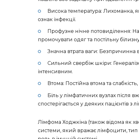
Висока температура: Лихоманка, я
ознак інфекції.
Профузне нічне потовиділення: Н
промочувати одяг та постільну білизну
Значна втрата ваги: Безпричинна в
Сильний свербіж шкіри: Генералі
інтенсивним.
Втома: Постійна втома та слабкість
Біль у лімфатичних вузлах після 
спостерігається у деяких пацієнтів з 
Лімфома Ходжкіна (також відома як хв
системи, який вражає лімфоцити, тип 
роль в імунній системі.