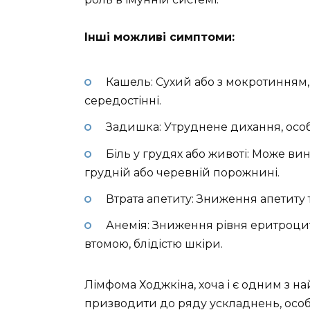
Інші можливі симптоми:
Кашель: Сухий або з мокротинням,
середостінні.
Задишка: Утруднене дихання, осо
Біль у грудях або животі: Може ви
грудній або черевній порожнині.
Втрата апетиту: Зниження апетиту т
Анемія: Зниження рівня еритроцит
втомою, блідістю шкіри.
Лімфома Ходжкіна, хоча і є одним з н
призводити до ряду ускладнень, особ