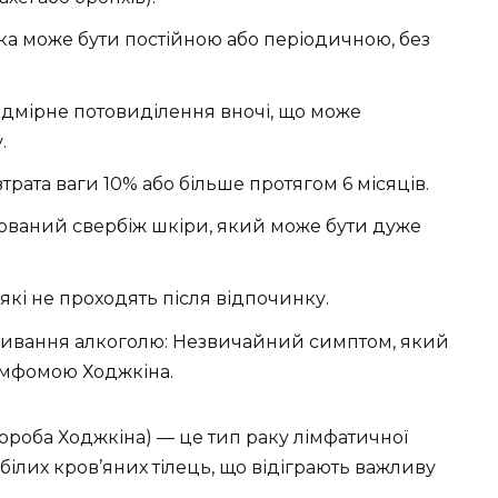
ка може бути постійною або періодичною, без
адмірне потовиділення вночі, що може
.
трата ваги 10% або більше протягом 6 місяців.
зований свербіж шкіри, який може бути дуже
, які не проходять після відпочинку.
вживання алкоголю: Незвичайний симптом, який
лімфомою Ходжкіна.
ороба Ходжкіна) — це тип раку лімфатичної
білих кров’яних тілець, що відіграють важливу