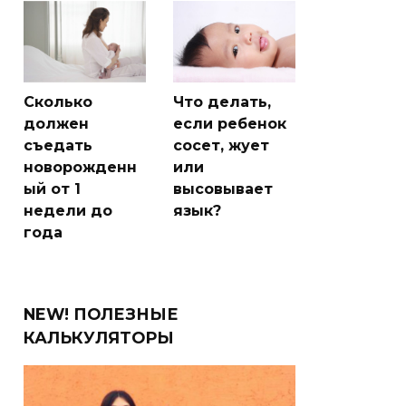
Сколько
Что делать,
должен
если ребенок
съедать
сосет, жует
новорожденн
или
ый от 1
высовывает
недели до
язык?
года
NEW! ПОЛЕЗНЫЕ
КАЛЬКУЛЯТОРЫ