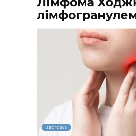
Лімфома Ходжк
лімфогранулем
ЗДОРОВЬЕ