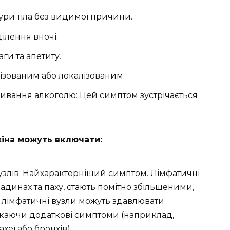
ри тіла без видимої причини.
ілення вночі.
ги та апетиту.
ізованим або локалізованим.
вживання алкоголю: Цей симптом зустрічається
іна можуть включати:
узлів: Найхарактерніший симптом. Лімфатичні
падинах та паху, стають помітно збільшеними,
і лімфатичні вузли можуть здавлювати
икаючи додаткові симптоми (наприклад,
еї або бронхів).