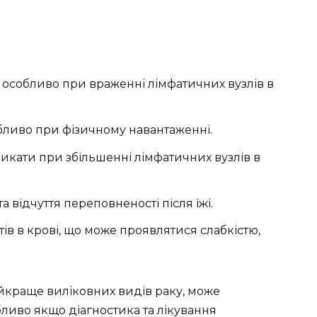
 особливо при враженні лімфатичних вузлів в
бливо при фізичному навантаженні.
никати при збільшенні лімфатичних вузлів в
а відчуття переповненості після їжі.
ів в крові, що може проявлятися слабкістю,
айкраще виліковних видів раку, може
ливо якщо діагностика та лікування