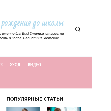
т рождения до школы
рс именно для Вас! Статьи, отзывы на
ости и родов. Педиатрия, детское
Е
УХОД
ВИДЕО
ПОПУЛЯРНЫЕ СТАТЬИ