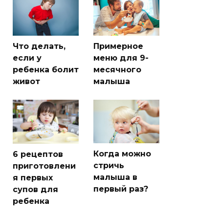
Что делать,
Примерное
если у
меню для 9-
ребенка болит
месячного
живот
малыша
Когда можно
6 рецептов
стричь
приготовлени
малыша в
я первых
первый раз?
супов для
ребенка