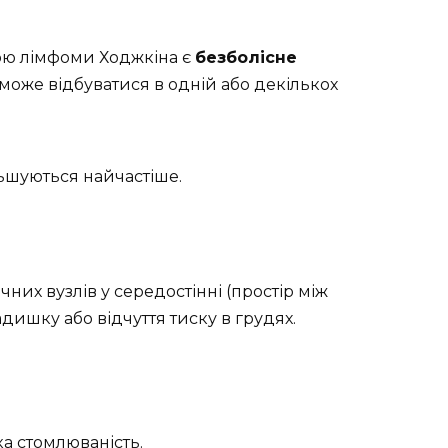
ю лімфоми Ходжкіна є
безболісне
 може відбуватися в одній або декількох
льшуються найчастіше.
них вузлів у середостінні (простір між
ишку або відчуття тиску в грудях.
ка стомлюваність.