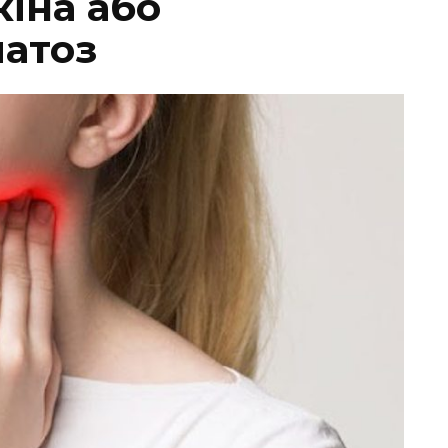
іна або
атоз