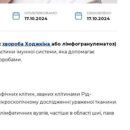
ОПУБЛИКОВАНО
ОБНОВЛЕНО
17.10.2024
17.10.2024
к
хвороба Ходжкіна
або лімфогранулематоз)
астини імунної системи, яка допомагає
воробами.
фічних клітин, званих клітинами Рід-
ікроскопічному дослідженні ураженої тканини.
імфатичних вузлів, частіше в області шиї, пахв