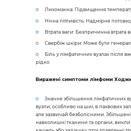
Лихоманка: Підвищення температу
Нічна пітливість: Надмірне потовид
Втрата ваги: Безпричинна втрата ва
Свербіж шкіри: Може бути генерал
Біль у лімфатичних вузлах після 
рідко.
Виражені симптоми лімфоми Ходжк
Значне збільшення лімфатичних в
вузли, особливо на шиї, в пахвових за
але зазвичай безболісними. Збільшен
навколишні тканини та органи, викл
кашель або задишку при здавленні трах