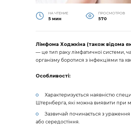
НА ЧТЕНИЕ
ПРОСМОТРОВ
5 мин
570
Лімфома Ходжкіна (також відома я
— це тип раку лімфатичної системи, ч
організму боротися з інфекціями та х
Особливості:
Характеризується наявністю специ
Штернберга, які можна виявити при м
Зазвичай починається з ураження л
або середостіння.