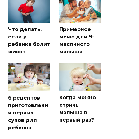
Что делать,
Примерное
если у
меню для 9-
ребенка болит
месячного
живот
малыша
Когда можно
6 рецептов
стричь
приготовлени
малыша в
я первых
первый раз?
супов для
ребенка