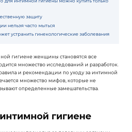
о для интимной гигиены можно купить только
тественную защиту
ии нельзя часто мыться
жет устранить гинекологические заболевания
мной гигиене женщины становятся все
водится множество исследований и разработок.
равила и рекомендации по уходу за интимной
речается множество мифов, которые не
ызывают определенные замешательства.
 интимной гигиене