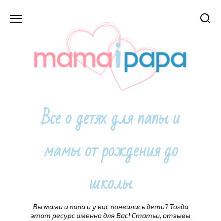
Перейти
к
содержанию
Все о детях для папы и
мамы от рождения до
школы
Вы мама и папа и у вас появились дети? Тогда
этот ресурс именно для Вас! Статьи, отзывы