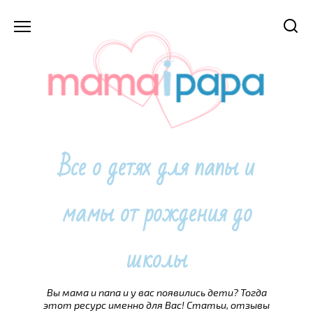
Перейти
к
содержанию
Все о детях для папы и
мамы от рождения до
школы
Вы мама и папа и у вас появились дети? Тогда
этот ресурс именно для Вас! Статьи, отзывы