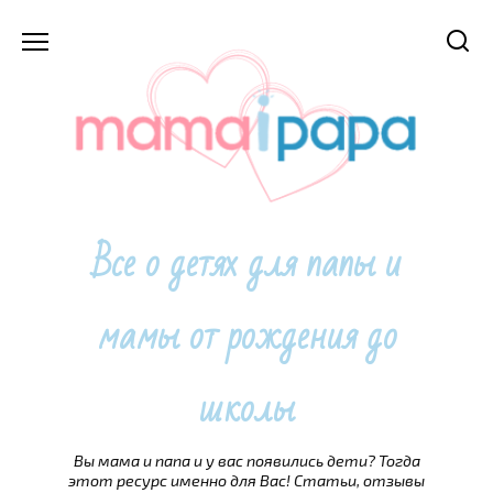
Перейти
к
содержанию
Все о детях для папы и
мамы от рождения до
школы
Вы мама и папа и у вас появились дети? Тогда
этот ресурс именно для Вас! Статьи, отзывы