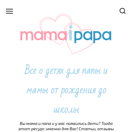
Перейти
к
содержанию
Все о детях для папы и
мамы от рождения до
школы
Вы мама и папа и у вас появились дети? Тогда
этот ресурс именно для Вас! Статьи, отзывы