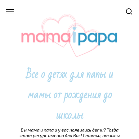
Перейти
к
содержанию
Все о детях для папы и
мамы от рождения до
школы
Вы мама и папа и у вас появились дети? Тогда
этот ресурс именно для Вас! Статьи, отзывы