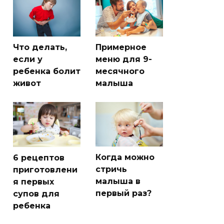
Что делать,
Примерное
если у
меню для 9-
ребенка болит
месячного
живот
малыша
Когда можно
6 рецептов
стричь
приготовлени
малыша в
я первых
первый раз?
супов для
ребенка