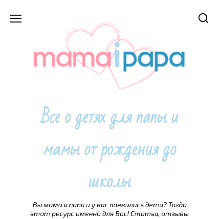
Перейти
к
содержанию
Все о детях для папы и
мамы от рождения до
школы
Вы мама и папа и у вас появились дети? Тогда
этот ресурс именно для Вас! Статьи, отзывы