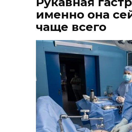
Рукавная гаст
именно она се
чаще всего