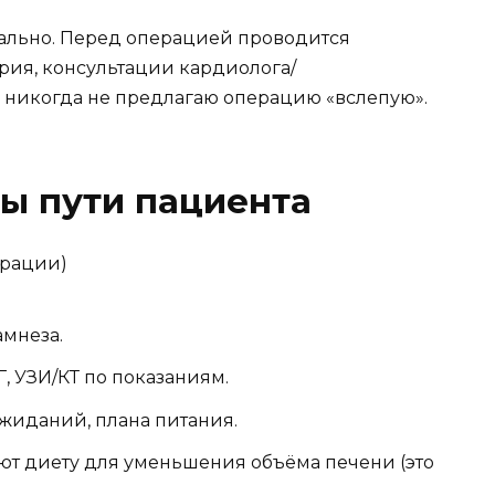
ально. Перед операцией проводится
рия, консультации кардиолога/
Я никогда не предлагаю операцию «вслепую».
пы пути пациента
ерации)
амнеза.
, УЗИ/КТ по показаниям.
жиданий, плана питания.
ют диету для уменьшения объёма печени (это