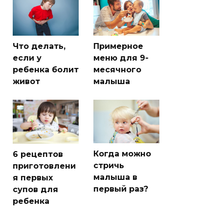
Что делать,
Примерное
если у
меню для 9-
ребенка болит
месячного
живот
малыша
Когда можно
6 рецептов
стричь
приготовлени
малыша в
я первых
первый раз?
супов для
ребенка