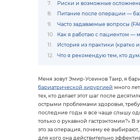
Риски и возможные осложнения
Питание после операции — б
Часто задаваемые вопросы (FA
Как я работаю с пациентом — 
История из практики (кратко и
Что я рекомендую тем, кто дум
Меня зовут Эмир-Усеинов Таир, я ба
бариатрической хирургией
много лет
тех, кто делает этот шаг после десяти
острыми проблемами здоровья, треб
последние годы я всё чаще слышу оди
только о рукавной гастрэктомии?» В э
это за операция, почему её выбирают
для кого она действительно эффектив