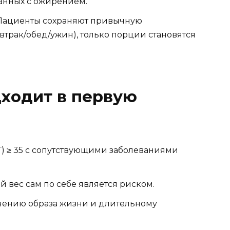
занных с ожирением.
 Пациенты сохраняют привычную
трак/обед/ужин), только порции становятся
дходит в первую
) ≥ 35 с сопутствующими заболеваниями
й вес сам по себе является риском.
енению образа жизни и длительному