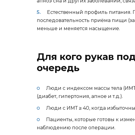
апноэ сна и других заболеваний, свя
Естественный профиль питания.
последовательность приёма пищи (зав
меньше и меняется насыщение.
Для кого рукав по
очередь
Люди с индексом массы тела (ИМТ
(диабет, гипертония, апное и т.д.).
Люди с ИМТ ≥ 40, когда избыточны
Пациенты, которые готовы к изм
наблюдению после операции.