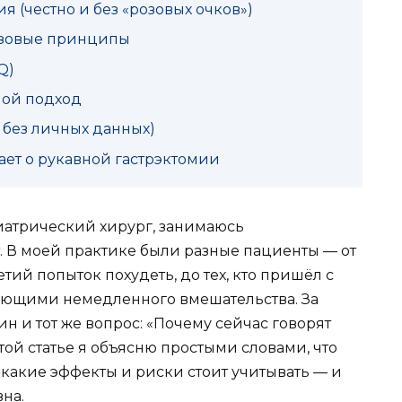
 (честно и без «розовых очков»)
азовые принципы
Q)
мой подход
 без личных данных)
ает о рукавной гастрэктомии
риатрический хирург, занимаюсь
. В моей практике были разные пациенты — от
летий попыток похудеть, до тех, кто пришёл с
ующими немедленного вмешательства. За
н и тот же вопрос: «Почему сейчас говорят
той статье я объясню простыми словами, что
, какие эффекты и риски стоит учитывать — и
на.