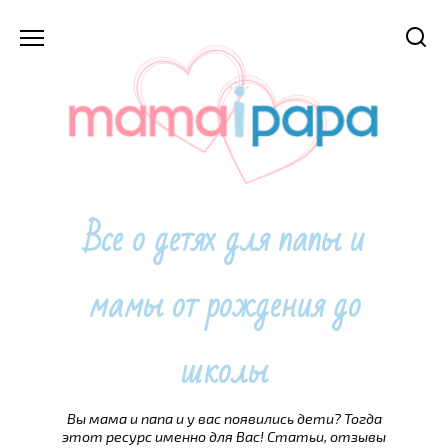
Перейти
к
содержанию
Все о детях для папы и
мамы от рождения до
школы
Вы мама и папа и у вас появились дети? Тогда
этот ресурс именно для Вас! Статьи, отзывы