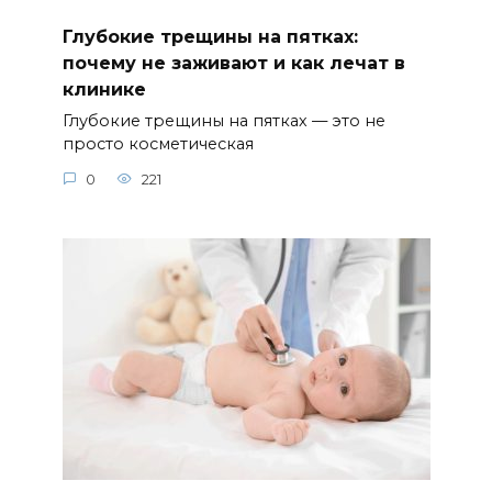
0
221
Лето с малышом: Инструкция от
педиатра
Лето – это здорово! Но для родителей
младенцев лето
0
272