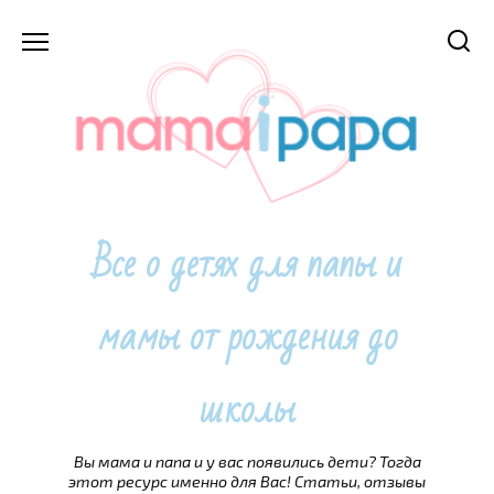
Перейти
к
содержанию
Все о детях для папы и
мамы от рождения до
школы
Вы мама и папа и у вас появились дети? Тогда
этот ресурс именно для Вас! Статьи, отзывы