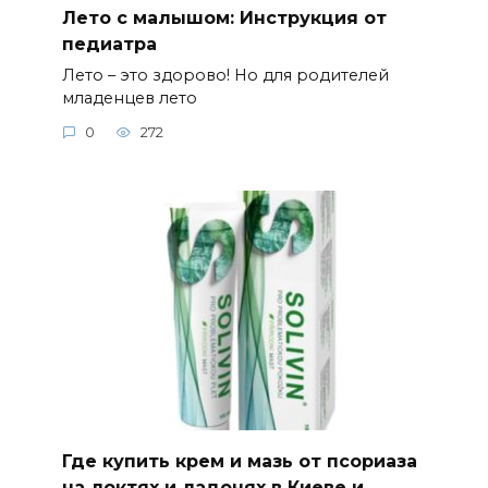
Где купить крем и мазь от псориаза
на локтях и ладонях в Киеве и
Украине
Многие люди сталкиваются с проблемой
псориаза на локтях
0
370