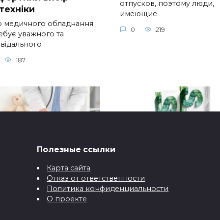
отпусков, поэтому люди,
техніки
имеющие
р медичного обладнання
0
219
ебує уважного та
овідального
187
Полезные ссылки
Карта сайта
о с малышом:
Где купить крем и м
Отказ от ответственности
Политика конфиденциальности
трукция от педиатра
от псориаза на локт
О проекте
ладонях в Киеве и
– это здорово! Но для
Украине
телей младенцев лето