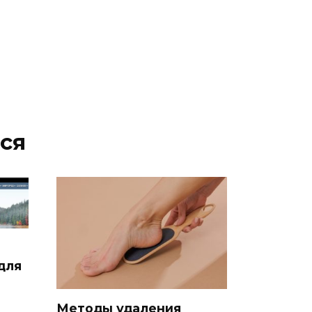
ся
для
Методы удаления