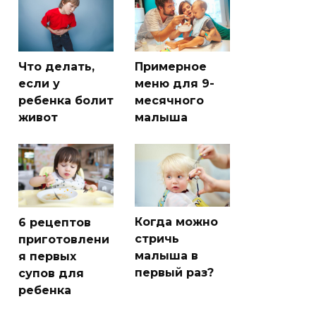
Что делать,
Примерное
если у
меню для 9-
ребенка болит
месячного
живот
малыша
Когда можно
6 рецептов
стричь
приготовлени
малыша в
я первых
первый раз?
супов для
ребенка