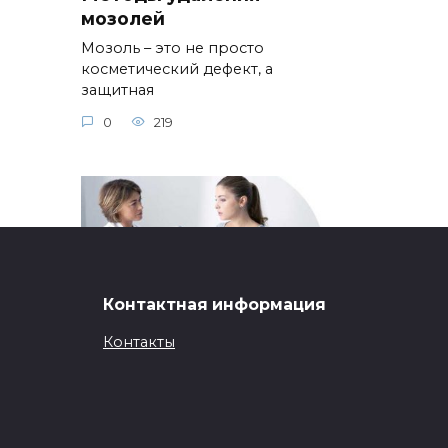
мозолей
Мозоль – это не просто
косметический дефект, а
защитная
0
219
Контактная информация
Контакты
азь
Всё об УЗИ в
ях и
гинекологии
Современная гинекология
стремится к максимальной