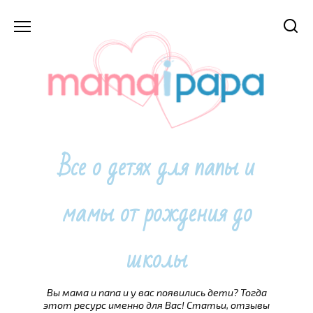
Перейти
к
содержанию
Все о детях для папы и
мамы от рождения до
школы
Вы мама и папа и у вас появились дети? Тогда
этот ресурс именно для Вас! Статьи, отзывы