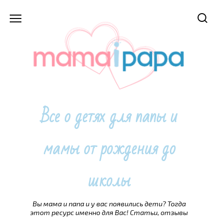
Перейти
к
содержанию
Все о детях для папы и
мамы от рождения до
школы
Вы мама и папа и у вас появились дети? Тогда
этот ресурс именно для Вас! Статьи, отзывы