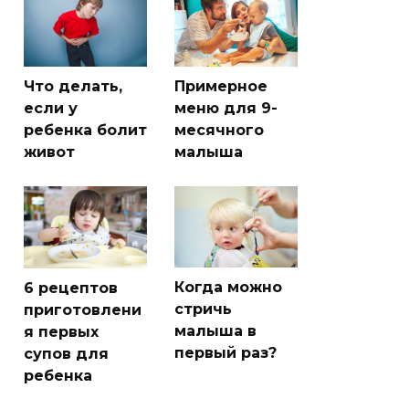
Что делать,
Примерное
если у
меню для 9-
ребенка болит
месячного
живот
малыша
Когда можно
6 рецептов
стричь
приготовлени
малыша в
я первых
первый раз?
супов для
ребенка