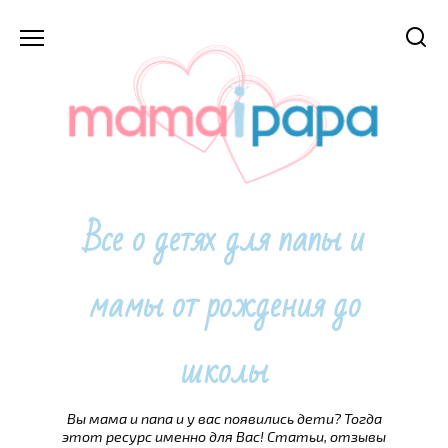
Перейти
к
содержанию
Все о детях для папы и
мамы от рождения до
школы
Вы мама и папа и у вас появились дети? Тогда
этот ресурс именно для Вас! Статьи, отзывы