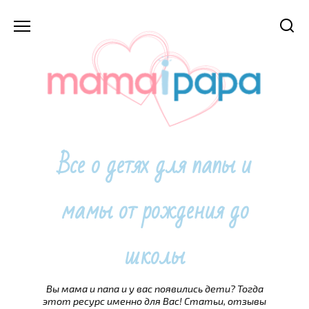
Перейти
к
содержанию
Все о детях для папы и
мамы от рождения до
школы
Вы мама и папа и у вас появились дети? Тогда
этот ресурс именно для Вас! Статьи, отзывы