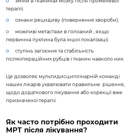
зміни в тканинах мозку після променевої
терапії;
ознаки рецидиву (повернення хвороби);
можливі метастази в голоаний , якщо
первинна пухлина була іншої локалізації;
ступінь загоєння та стабільність
післяопераційних рубців і тканин навколо них.
Це дозволяє мультидисциплінарній команді
наших лікарів ухвалювати правильне рішення,
щодо додаткового лікування або корекції вже
призначеної терапії.
Як часто потрібно проходити
МРТ після лікування?