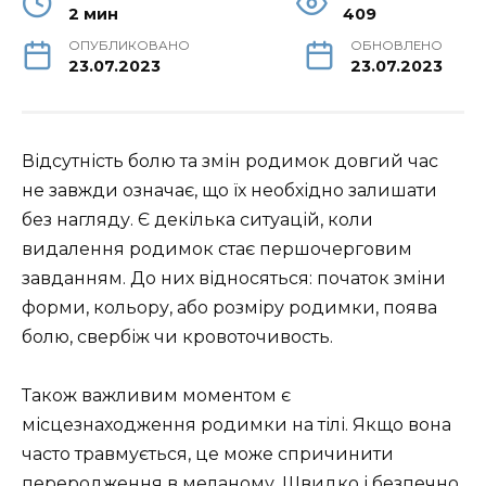
2 мин
409
ОПУБЛИКОВАНО
ОБНОВЛЕНО
23.07.2023
23.07.2023
Відсутність болю та змін родимок довгий час
не завжди означає, що їх необхідно залишати
без нагляду. Є декілька ситуацій, коли
видалення родимок стає першочерговим
завданням. До них відносяться: початок зміни
форми, кольору, або розміру родимки, поява
болю, свербіж чи кровоточивость.
Також важливим моментом є
місцезнаходження родимки на тілі. Якщо вона
часто травмується, це може спричинити
переродження в меланому. Швидко і безпечно