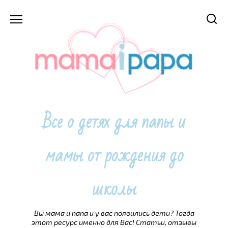
Перейти
к
содержанию
Все о детях для папы и
мамы от рождения до
школы
Вы мама и папа и у вас появились дети? Тогда
этот ресурс именно для Вас! Статьи, отзывы