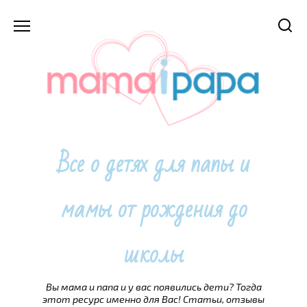
Перейти
к
содержанию
Все о детях для папы и
мамы от рождения до
школы
Вы мама и папа и у вас появились дети? Тогда
этот ресурс именно для Вас! Статьи, отзывы