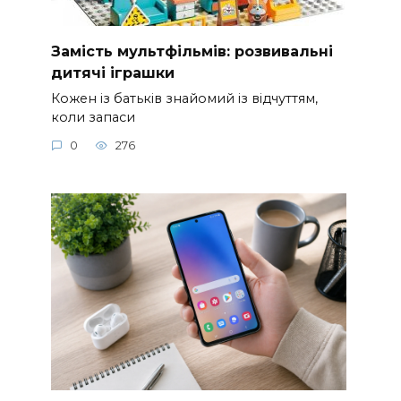
Замість мультфільмів: розвивальні
дитячі іграшки
Кожен із батьків знайомий із відчуттям,
коли запаси
0
276