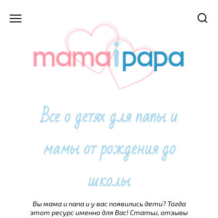
Перейти
к
содержанию
Все о детях для папы и
мамы от рождения до
школы
Вы мама и папа и у вас появились дети? Тогда
этот ресурс именно для Вас! Статьи, отзывы