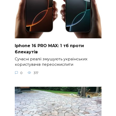
Iphone 16 PRO MAX: 1 тб проти
блекаутів
Сучасні реалії змушують українських
користувачів переосмислити
0
317