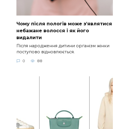
Чому після пологів може з’являтися
небажане волосся і як його
видалити
Після народження дитини організм жінки
поступово відновлюється.
0
88