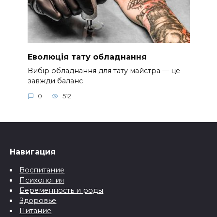
Еволюція тату обладнання
Вибір обладнання для тату майстра — це
завжди баланс
0
512
Навигация
Воспитание
Психология
Беременность и роды
Здоровье
Питание