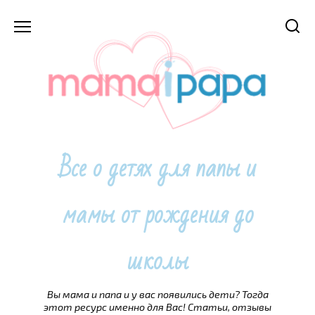
Перейти
к
содержанию
Все о детях для папы и
мамы от рождения до
школы
Вы мама и папа и у вас появились дети? Тогда
этот ресурс именно для Вас! Статьи, отзывы