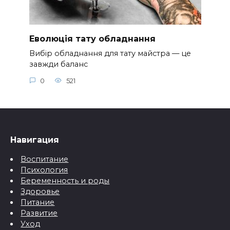
Еволюція тату обладнання
Вибір обладнання для тату майстра — це
завжди баланс
0
521
Навигация
Воспитание
Психология
Беременность и роды
Здоровье
Питание
Развитие
Уход