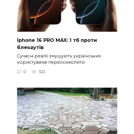
Iphone 16 PRO MAX: 1 тб проти
блекаутів
Сучасні реалії змушують українських
користувачів переосмислити
0
322