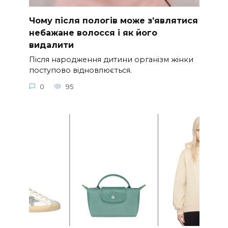
Чому після пологів може з’являтися
небажане волосся і як його
видалити
Після народження дитини організм жінки
поступово відновлюється.
0
95