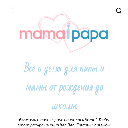
Перейти
к
содержанию
Все о детях для папы и
мамы от рождения до
школы
Вы мама и папа и у вас появились дети? Тогда
этот ресурс именно для Вас! Статьи, отзывы