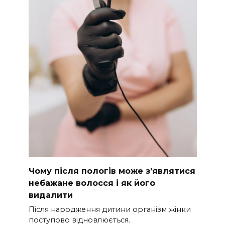
Чому після пологів може з’являтися
небажане волосся і як його
видалити
Після народження дитини організм жінки
поступово відновлюється.