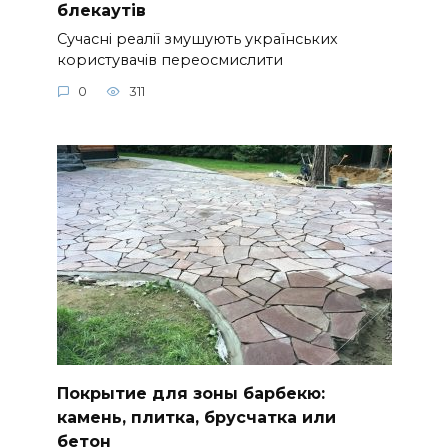
блекаутів
Сучасні реалії змушують українських
користувачів переосмислити
0
311
Покрытие для зоны барбекю:
камень, плитка, брусчатка или
бетон