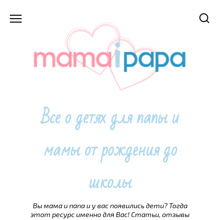
Перейти
к
содержанию
Все о детях для папы и
мамы от рождения до
школы
Вы мама и папа и у вас появились дети? Тогда
этот ресурс именно для Вас! Статьи, отзывы