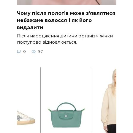
Чому після пологів може з’являтися
небажане волосся і як його
видалити
Після народження дитини організм жінки
поступово відновлюється.
0
97