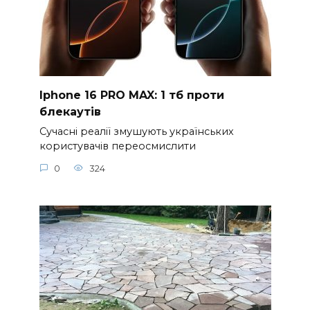
Iphone 16 PRO MAX: 1 тб проти
блекаутів
Сучасні реалії змушують українських
користувачів переосмислити
0
324