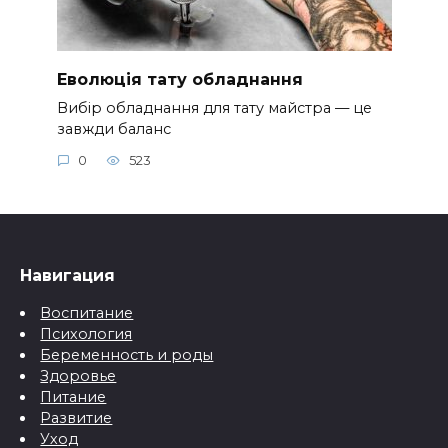
Еволюція тату обладнання
Вибір обладнання для тату майстра — це
завжди баланс
0
523
Навигация
Воспитание
Психология
Беременность и роды
Здоровье
Питание
Развитие
Уход