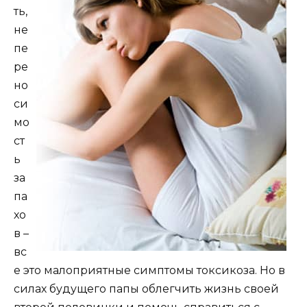
ть,
не
пе
ре
но
си
мо
ст
ь
за
па
хо
в –
вс
е это малоприятные симптомы токсикоза. Но в
силах будущего папы облегчить жизнь своей