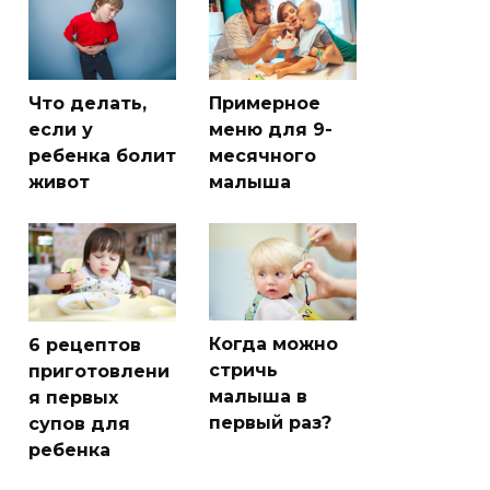
Что делать,
Примерное
если у
меню для 9-
ребенка болит
месячного
живот
малыша
Когда можно
6 рецептов
стричь
приготовлени
малыша в
я первых
первый раз?
супов для
ребенка