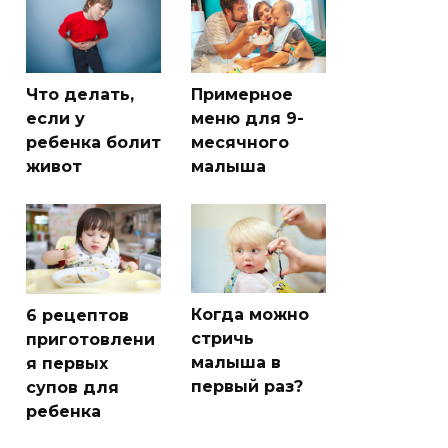
Что делать,
Примерное
если у
меню для 9-
ребенка болит
месячного
живот
малыша
Когда можно
6 рецептов
стричь
приготовлени
малыша в
я первых
первый раз?
супов для
ребенка