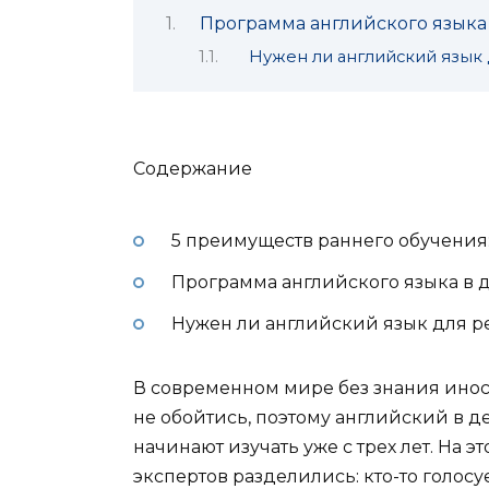
Программа английского языка 
Нужен ли английский язык 
Содержание
5 преимуществ раннего обучения
Программа английского языка в д
Нужен ли английский язык для ре
В современном мире без знания инос
не обойтись, поэтому английский в д
начинают изучать уже с трех лет. На э
экспертов разделились: кто-то голосу