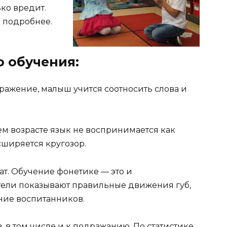
ько вредит.
е подробнее.
о обучения:
бражение, малыш учится соотносить слова и
нем возрасте язык не воспринимается как
сширяется кругозор.
ат. Обучение фонетике — это и
тели показывают правильные движения губ,
ние воспитанников.
, в том числе и к подражанию. По статистике,