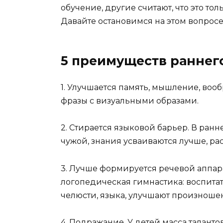
обучение, другие считают, что это тол
Давайте остановимся на этом вопрос
5 преимуществ раннег
1. Улучшается память, мышление, воо
фразы с визуальными образами.
2. Стирается языковой барьер. В ран
чужой, знания усваиваются лучше, ра
3. Лучше формируется речевой аппар
логопедическая гимнастика: воспита
челюсти, языка, улучшают произноше
4. Подражание. У детей масса талантов