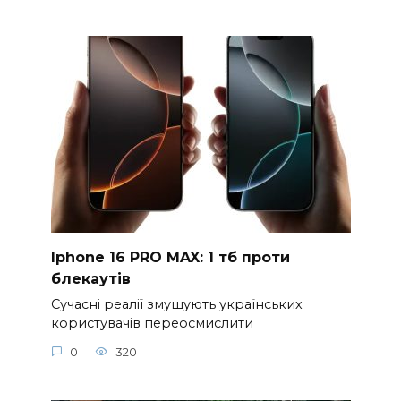
Iphone 16 PRO MAX: 1 тб проти
блекаутів
Сучасні реалії змушують українських
користувачів переосмислити
0
320