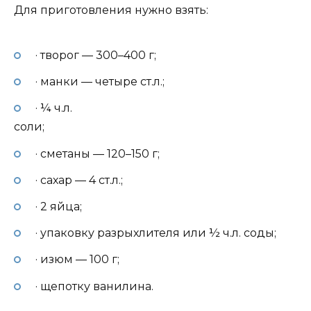
Для приготовления нужно взять:
· творог — 300–400 г;
· манки — четыре ст.л.;
· ¼ ч.л.
соли;
· сметаны — 120–150 г;
· сахар — 4 ст.л.;
· 2 яйца;
· упаковку разрыхлителя или ½ ч.л. соды;
· изюм — 100 г;
· щепотку ванилина.