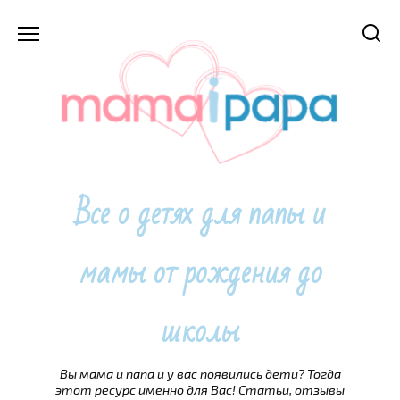
Перейти
к
содержанию
Все о детях для папы и
мамы от рождения до
школы
Вы мама и папа и у вас появились дети? Тогда
этот ресурс именно для Вас! Статьи, отзывы