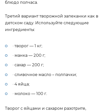
блюдо полчаса.
Третий вариант творожной запеканки как в
детском саду. Используйте следующие
ингредиенты:
· творог — 1 кг;
· манка — 200 г;
· сахар — 200 г;
· сливочное масло – полпачки;
· 4 яйца;
· молоко — 100 г.
Творог с яйцами и сахаром разотрите,