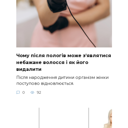
Чому після пологів може з’являтися
небажане волосся і як його
видалити
Після народження дитини організм жінки
поступово відновлюється.
0
92