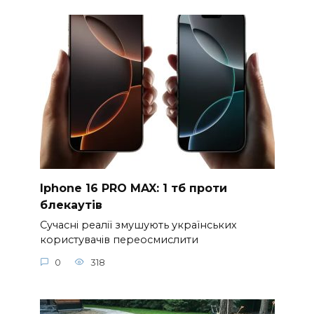
Iphone 16 PRO MAX: 1 тб проти
блекаутів
Сучасні реалії змушують українських
користувачів переосмислити
0
318