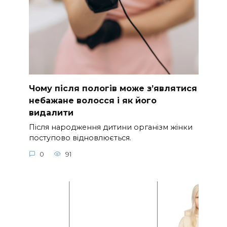
Чому після пологів може з’являтися
небажане волосся і як його
видалити
Після народження дитини організм жінки
поступово відновлюється.
0
91