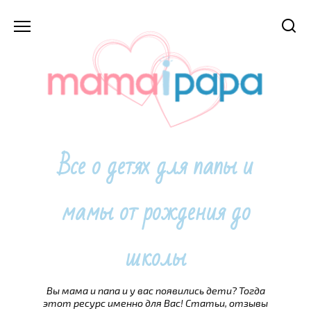
Перейти
к
содержанию
Все о детях для папы и
мамы от рождения до
школы
Вы мама и папа и у вас появились дети? Тогда
этот ресурс именно для Вас! Статьи, отзывы