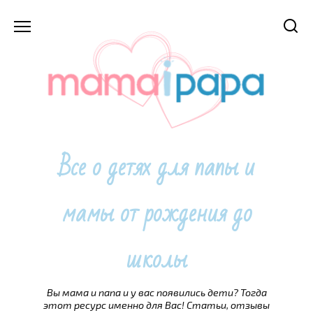
Перейти
к
содержанию
Все о детях для папы и
мамы от рождения до
школы
Вы мама и папа и у вас появились дети? Тогда
этот ресурс именно для Вас! Статьи, отзывы