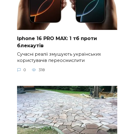
Iphone 16 PRO MAX: 1 тб проти
блекаутів
Сучасні реалії змушують українських
користувачів переосмислити
0
318