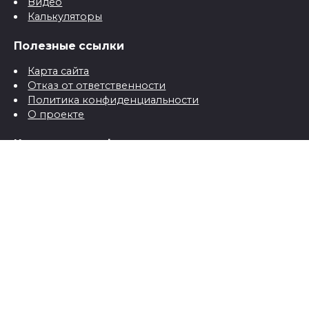
Видео
Калькуляторы
Полезные ссылки
Карта сайта
Отказ от ответственности
Политика конфиденциальности
О проекте
Контактная информация
Контакты
© 2026 Все о детях для папы и мамы от рождения до
школы