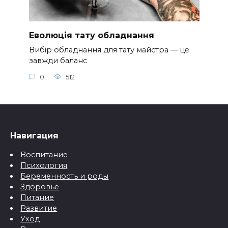
Еволюція тату обладнання
Вибір обладнання для тату майстра — це
завжди баланс
0
512
Навигация
Воспитание
Психология
Беременность и роды
Здоровье
Питание
Развитие
Уход