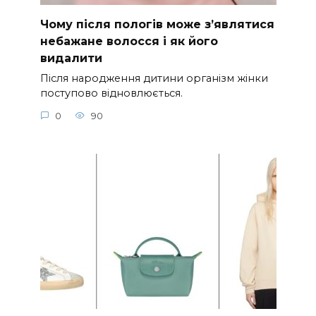
Чому після пологів може з’являтися
небажане волосся і як його
видалити
Після народження дитини організм жінки
поступово відновлюється.
0
90