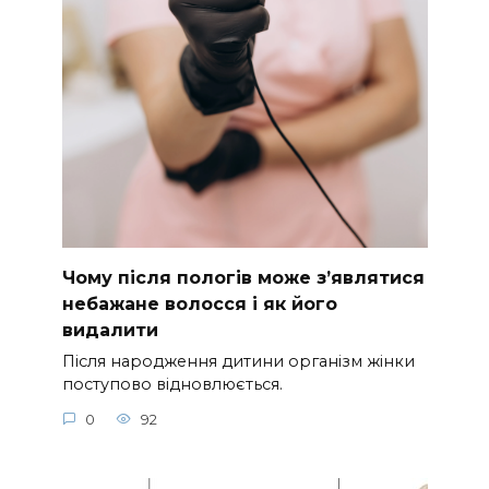
Чому після пологів може з’являтися
небажане волосся і як його
видалити
Після народження дитини організм жінки
поступово відновлюється.
0
92