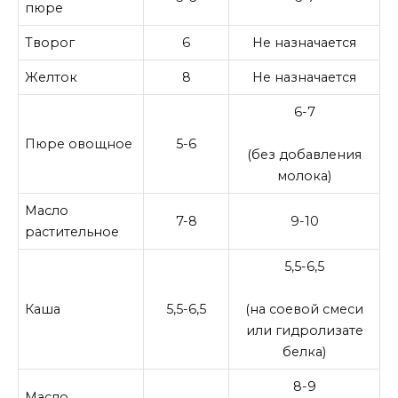
пюре
Творог
6
Не назначается
Желток
8
Не назначается
6-7
Пюре овощное
5-6
(без добавления
молока)
Масло
7-8
9-10
растительное
5,5-6,5
Каша
5,5-6,5
(на соевой смеси
или гидролизате
белка)
8-9
Масло