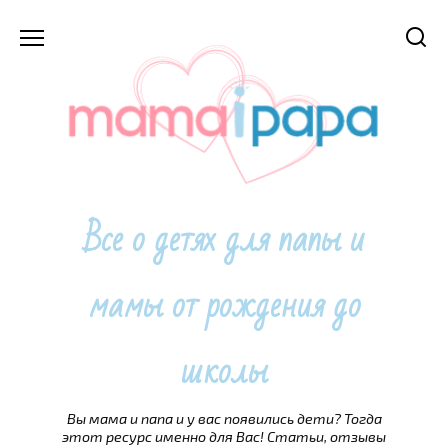
Перейти
к
содержанию
Все о детях для папы и
мамы от рождения до
школы
Вы мама и папа и у вас появились дети? Тогда
этот ресурс именно для Вас! Статьи, отзывы