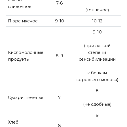
7-8
сливочное
(топленое)
Пюре мясное
9-10
10-12
9-10
(при легкой
Кисломолочные
степени
8-9
продукты
сенсибилизации
к белкам
коровьего молока)
8
Сухари, печенье
7
(не сдобные)
9
Хлеб
8