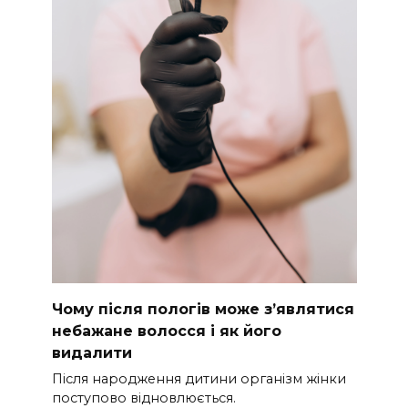
Чому після пологів може з’являтися
небажане волосся і як його
видалити
Після народження дитини організм жінки
поступово відновлюється.