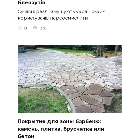
блекаутів
Сучасні реалії змушують українських
користувачів переосмислити
0
316
Покрытие для зоны барбекю:
камень, плитка, брусчатка или
бетон