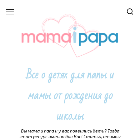
Перейти
к
содержанию
Все о детях для папы и
мамы от рождения до
школы
Вы мама и папа и у вас появились дети? Тогда
этот ресурс именно для Вас! Статьи, отзывы