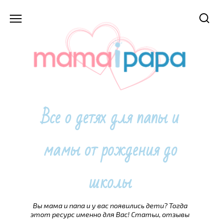
Перейти
к
содержанию
Все о детях для папы и
мамы от рождения до
школы
Вы мама и папа и у вас появились дети? Тогда
этот ресурс именно для Вас! Статьи, отзывы