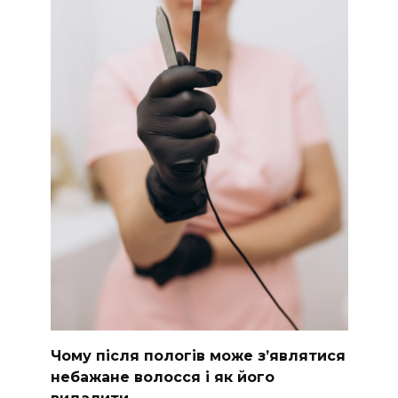
Чому після пологів може з’являтися
небажане волосся і як його
видалити