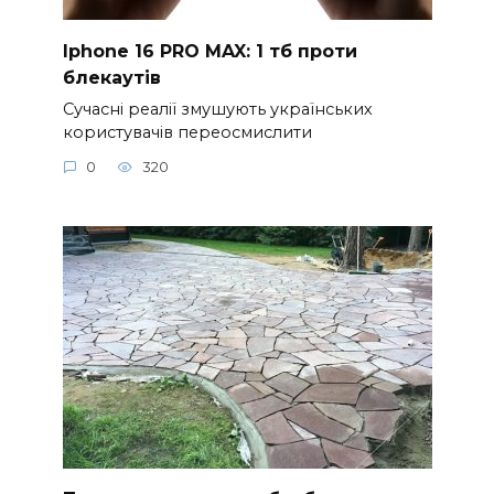
Iphone 16 PRO MAX: 1 тб проти
блекаутів
Сучасні реалії змушують українських
користувачів переосмислити
0
320