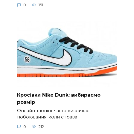
0
151
Кросівки Nike Dunk: вибираємо
розмір
Онлайн-шопінг часто викликає
побоювання, коли справа
0
212