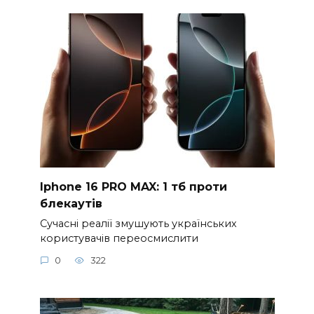
Iphone 16 PRO MAX: 1 тб проти
блекаутів
Сучасні реалії змушують українських
користувачів переосмислити
0
322