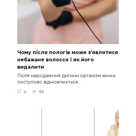
Чому після пологів може з’являтися
небажане волосся і як його
видалити
Після народження дитини організм жінки
поступово відновлюється.
0
95