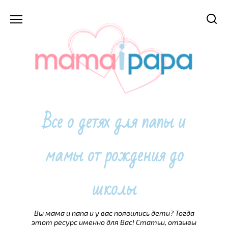
Перейти
к
содержанию
Все о детях для папы и
мамы от рождения до
школы
Вы мама и папа и у вас появились дети? Тогда
этот ресурс именно для Вас! Статьи, отзывы