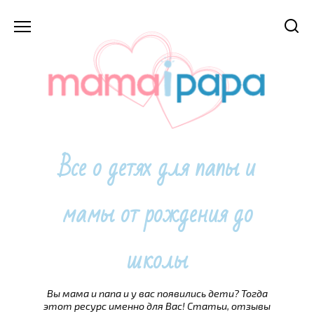
Перейти
к
содержанию
Все о детях для папы и
мамы от рождения до
школы
Вы мама и папа и у вас появились дети? Тогда
этот ресурс именно для Вас! Статьи, отзывы